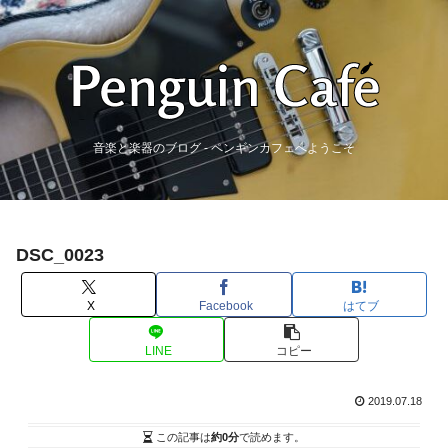
音楽と楽器のブログ - ペンギンカフェへようこそ
DSC_0023
X
Facebook
はてブ
LINE
コピー
2019.07.18
この記事は
約0分
で読めます。