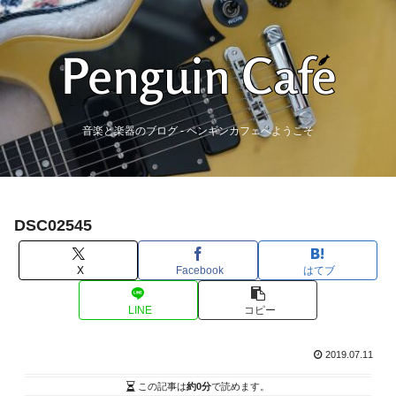
音楽と楽器のブログ - ペンギンカフェへようこそ
DSC02545
X
Facebook
はてブ
LINE
コピー
2019.07.11
この記事は
約0分
で読めます。