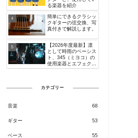
る楽器を紹介
簡単にできるクラシッ
クギターの弦交換、写
真付きで解説します。
【2026年度最新】凛
として時雨のベーシス
ト、345（ミヨコ）の
使用楽器とエフェクタ
ー、アンプなどの使用
機材を紹介
カテゴリー
音楽
68
ギター
53
ベース
55