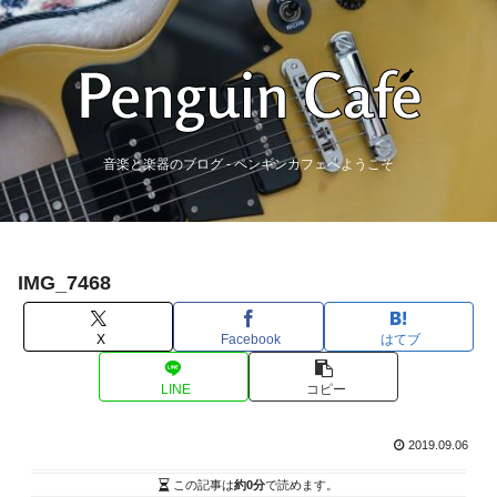
音楽と楽器のブログ - ペンギンカフェへようこそ
IMG_7468
X
Facebook
はてブ
LINE
コピー
2019.09.06
この記事は
約0分
で読めます。