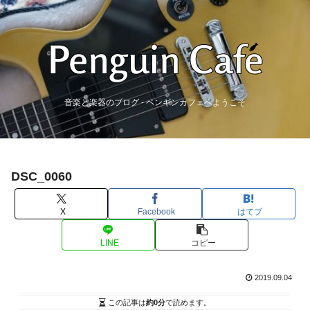
音楽と楽器のブログ - ペンギンカフェへようこそ
DSC_0060
X
Facebook
はてブ
LINE
コピー
2019.09.04
この記事は
約0分
で読めます。