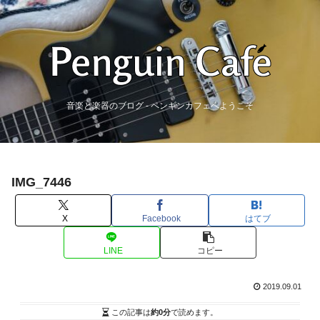
音楽と楽器のブログ - ペンギンカフェへようこそ
IMG_7446
X
Facebook
はてブ
LINE
コピー
2019.09.01
この記事は
約0分
で読めます。