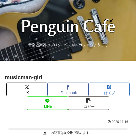
音楽と楽器のブログ - ペンギンカフェへようこそ
musicman-girl
X
Facebook
はてブ
LINE
コピー
2020.11.16
この記事は
約0分
で読めます。