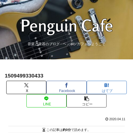
音楽と楽器のブログ - ペンギンカフェへようこそ
1509499330433
X
Facebook
はてブ
LINE
コピー
2020.04.11
この記事は
約0分
で読めます。