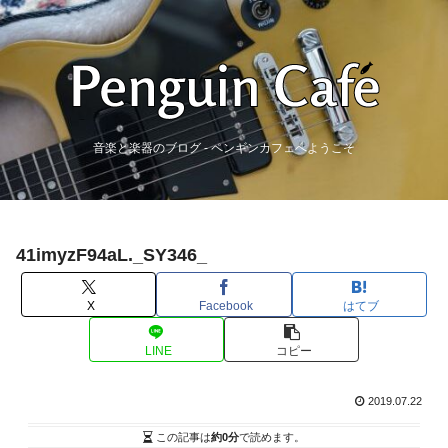
音楽と楽器のブログ - ペンギンカフェへようこそ
41imyzF94aL._SY346_
X
Facebook
はてブ
LINE
コピー
2019.07.22
この記事は
約0分
で読めます。