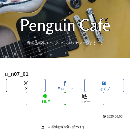
音楽と楽器のブログ - ペンギンカフェへようこそ
u_n07_01
X
Facebook
はてブ
LINE
コピー
2020.06.03
この記事は
約0分
で読めます。