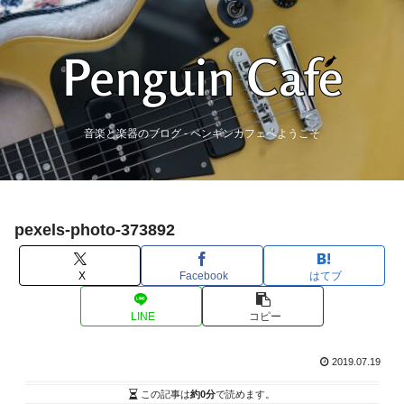
音楽と楽器のブログ - ペンギンカフェへようこそ
pexels-photo-373892
X
Facebook
はてブ
LINE
コピー
2019.07.19
この記事は
約0分
で読めます。