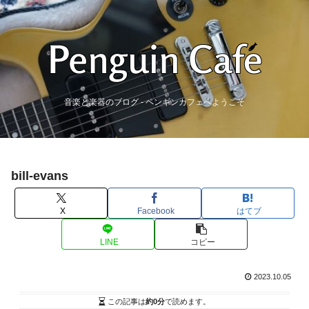
音楽と楽器のブログ - ペンギンカフェへようこそ
bill-evans
X
Facebook
はてブ
LINE
コピー
2023.10.05
この記事は
約0分
で読めます。