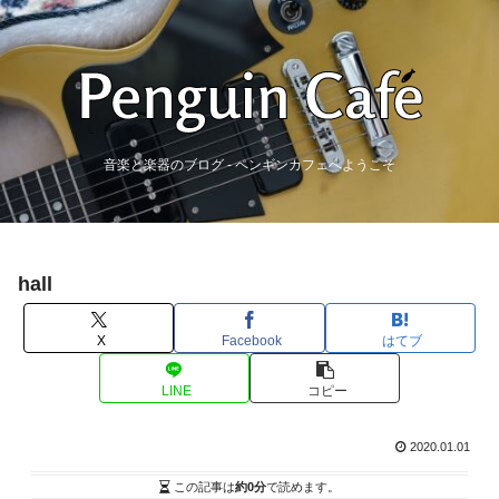
音楽と楽器のブログ - ペンギンカフェへようこそ
hall
X
Facebook
はてブ
LINE
コピー
2020.01.01
この記事は
約0分
で読めます。