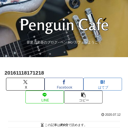
音楽と楽器のブログ - ペンギンカフェへようこそ
20161118171218
X
Facebook
はてブ
LINE
コピー
2020.07.12
この記事は
約0分
で読めます。