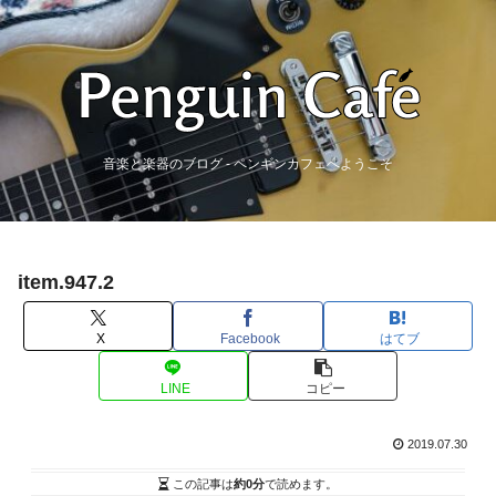
音楽と楽器のブログ - ペンギンカフェへようこそ
item.947.2
X
Facebook
はてブ
LINE
コピー
2019.07.30
この記事は
約0分
で読めます。