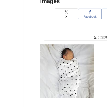
images
X
Facebook
この記