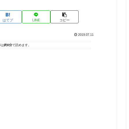
はてブ
LINE
コピー
2019.07.11
事は
約0分
で読めます。