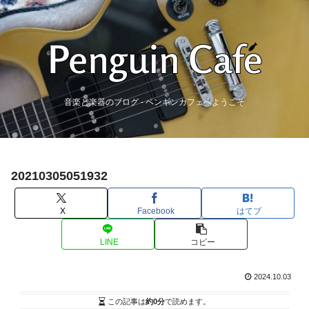
音楽と楽器のブログ - ペンギンカフェへようこそ
20210305051932
X
Facebook
はてブ
LINE
コピー
2024.10.03
この記事は
約0分
で読めます。