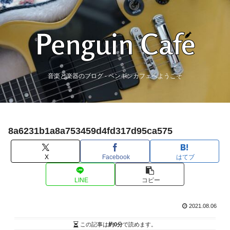
音楽と楽器のブログ - ペンギンカフェへようこそ
8a6231b1a8a753459d4fd317d95ca575
X
Facebook
はてブ
LINE
コピー
2021.08.06
この記事は
約0分
で読めます。