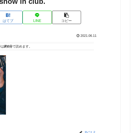
show in club.
はてブ
LINE
コピー
2021.06.11
事は
約0分
で読めます。
カツミ