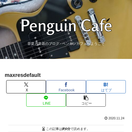
音楽と楽器のブログ - ペンギンカフェへようこそ
maxresdefault
X
Facebook
はてブ
LINE
コピー
2020.11.24
この記事は
約0分
で読めます。