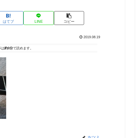
はてブ
LINE
コピー
2019.08.19
事は
約0分
で読めます。
カツミ