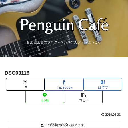
音楽と楽器のブログ - ペンギンカフェへようこそ
DSC03118
X
Facebook
はてブ
LINE
コピー
2019.08.21
この記事は
約0分
で読めます。