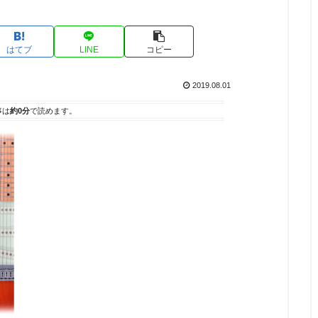
はてブ
LINE
コピー
2019.08.01
事は
約0分
で読めます。