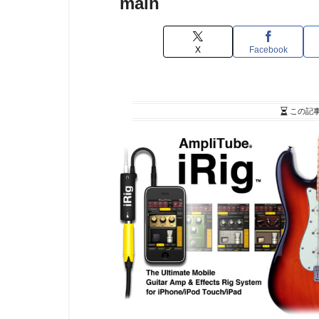
main
X
Facebook
この記