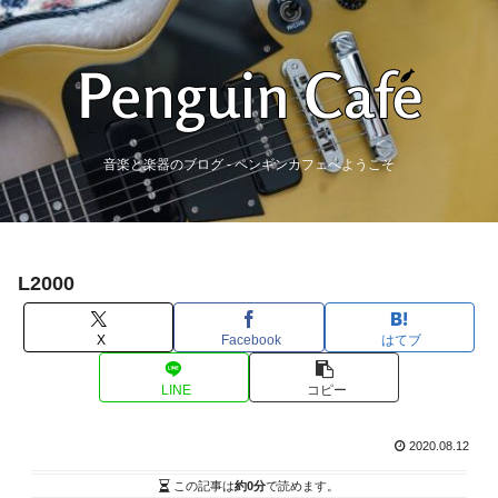
音楽と楽器のブログ - ペンギンカフェへようこそ
L2000
X
Facebook
はてブ
LINE
コピー
2020.08.12
この記事は
約0分
で読めます。