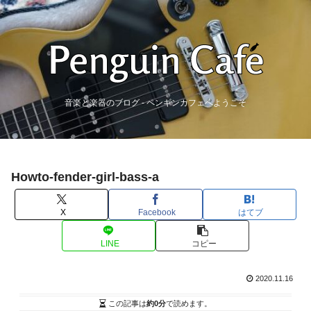
音楽と楽器のブログ - ペンギンカフェへようこそ
Howto-fender-girl-bass-a
X
Facebook
はてブ
LINE
コピー
2020.11.16
この記事は
約0分
で読めます。