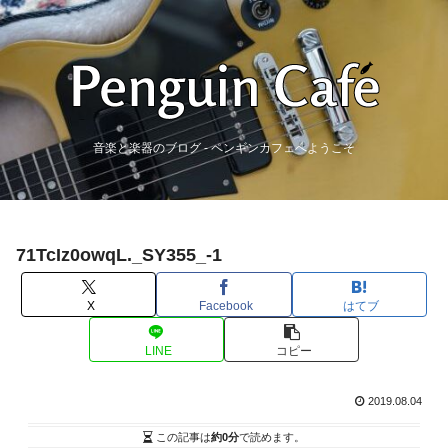
音楽と楽器のブログ - ペンギンカフェへようこそ
71TcIz0owqL._SY355_-1
X
Facebook
はてブ
LINE
コピー
2019.08.04
この記事は
約0分
で読めます。