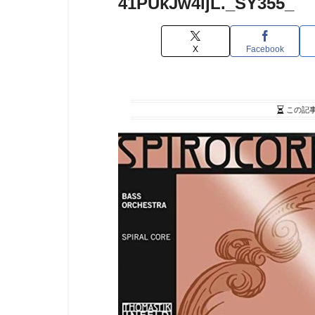
41PUkJw4ljL._SY355_
X
Facebook
この記