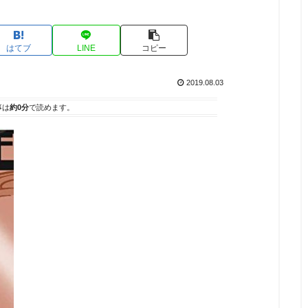
はてブ
LINE
コピー
2019.08.03
事は
約0分
で読めます。