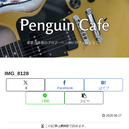
音楽と楽器のブログ - ペンギンカフェへようこそ
IMG_8128
X
Facebook
はてブ
LINE
コピー
2020.06.17
この記事は
約0分
で読めます。