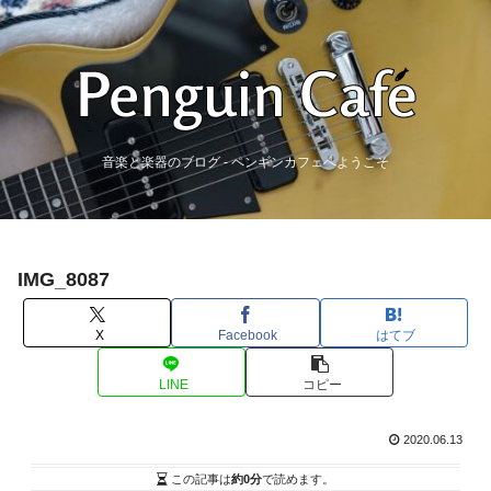
音楽と楽器のブログ - ペンギンカフェへようこそ
IMG_8087
X
Facebook
はてブ
LINE
コピー
2020.06.13
この記事は
約0分
で読めます。