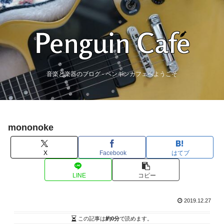
音楽と楽器のブログ - ペンギンカフェへようこそ
mononoke
X
Facebook
はてブ
LINE
コピー
2019.12.27
この記事は
約0分
で読めます。