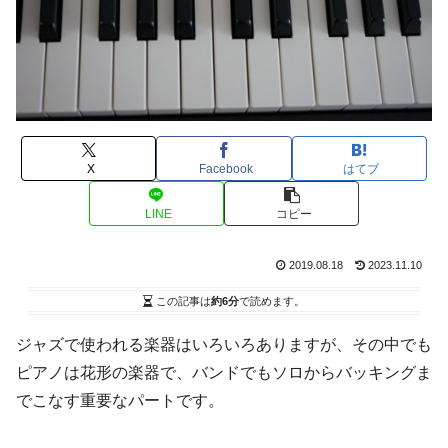
X
Facebook
はてブ
LINE
コピー
2019.08.18
2023.11.10
この記事は
約6分
で読めます。
ジャズで使われる楽器はいろいろありますが、その中でも
ピアノは花形の楽器で、バンドでもソロからバッキングま
でこなす重要なパートです。