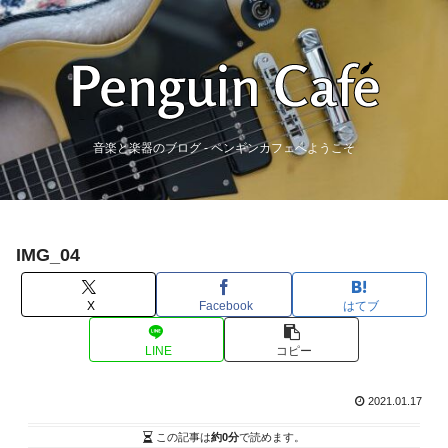
音楽と楽器のブログ - ペンギンカフェへようこそ
IMG_04
X
Facebook
はてブ
LINE
コピー
2021.01.17
この記事は
約0分
で読めます。