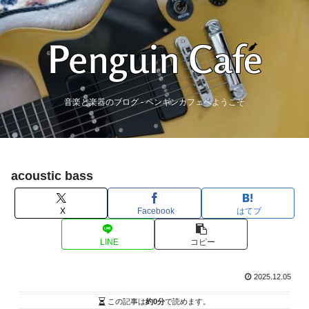
音楽と楽器のブログ - ペンギンカフェへようこそ
acoustic bass
X
Facebook
はてブ
LINE
コピー
2025.12.05
この記事は
約0分
で読めます。